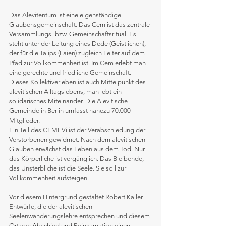
Das Alevitentum ist eine eigenständige 
Glaubensgemeinschaft. Das Cem ist das zentrale 
Versammlungs- bzw. Gemeinschaftsritual. Es 
steht unter der Leitung eines Dede (Geistlichen), 
der für die Talips (Laien) zugleich Leiter auf dem 
Pfad zur Vollkommenheit ist. Im Cem erlebt man 
eine gerechte und friedliche Gemeinschaft. 
Dieses Kollektiverleben ist auch Mittelpunkt des 
alevitischen Alltagslebens, man lebt ein 
solidarisches Miteinander. Die Alevitische 
Gemeinde in Berlin umfasst nahezu 70.000 
Mitglieder. 
Ein Teil des CEMEVi ist der Verabschiedung der 
Verstorbenen gewidmet. Nach dem alevitischen 
Glauben erwächst das Leben aus dem Tod. Nur 
das Körperliche ist vergänglich. Das Bleibende, 
das Unsterbliche ist die Seele. Sie soll zur 
Vollkommenheit aufsteigen.
Vor diesem Hintergrund gestaltet Robert Kaller 
Entwürfe, die der alevitischen 
Seelenwanderungslehre entsprechen und diesem 
Ort von Abschied und Reinkarnation einen 