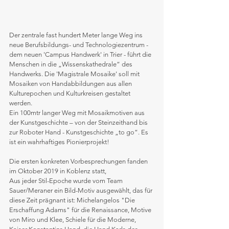
Der zentrale fast hundert Meter lange Weg ins 
neue Berufsbildungs- und Technologiezentrum - 
dem neuen 'Campus Handwerk' in Trier - führt die 
Menschen in die „Wissenskathedrale“ des 
Handwerks. Die 'Magistrale Mosaike' soll mit 
Mosaiken von Handabbildungen aus allen 
Kulturepochen und Kulturkreisen gestaltet 
werden. 
Ein 100mtr langer Weg mit Mosaikmotiven aus 
der Kunstgeschichte – von der Steinzeithand bis 
zur Roboter Hand - Kunstgeschichte „to go“. Es 
ist ein wahrhaftiges Pionierprojekt!
Die ersten konkreten Vorbesprechungen fanden 
im Oktober 2019 in Koblenz statt, 
Aus jeder Stil-Epoche wurde vom Team 
Sauer/Meraner ein Bild-Motiv ausgewählt, das für 
diese Zeit prägnant ist: Michelangelos "Die 
Erschaffung Adams" für die Renaissance, Motive 
von Miro und Klee, Schiele für die Moderne, 